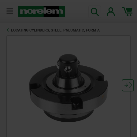
text.skipToContent
text.skipToNavigation
LOCATING CYLINDERS, STEEL, PNEUMATIC, FORM A