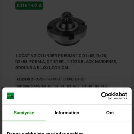
03161-02 A
LOCATING CYLINDER PNEUMATIC D1=85, D=20,
D2=58, FORM:A, QT STEEL 1.7223 BLACK HARDENED,
GROUND A BL.OXI, CONICAL
VERSION 2=TAPER
FORM=A
DIAMETER=20
OUTSIDE DIAMETER=85
D2=58
D3=57,5
D4=48
D5=31,5
D6=M6
D7=M8
D8=72
D9=58
D10=60
D11=58
H=15
H1=19
H2=44
H3=10
H4=6
H5=20
H6=16
RETAINING FORCE F1 N=6300
Samtycke
Information
Om
Order number:
03161-02-12085
kr5,942.20
Denna webbplats använder cookies