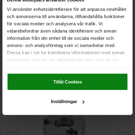
DETAILS
plus sales tax
plus shipping costs
Vi använder enhetsidentifierare för att anpassa innehållet
och annonserna till användarna, tillhandahålla funktioner
för sociala medier och analysera vår trafik. Vi
DETAILS
vidarebefordrar även sådana identifierare och annan
information från din enhet till de sociala medier och
annons- och analysföretag som vi samarbetar med.
CAD
Dessa kan i sin tur kombinera informationen med annan
information som du har tillhandahållit eller som de har
DOWNLOADS
samlat in när du har använt deras tjänster.
Impressum
|
Dataskydd
|
AGB
Other customers also bought
Tillåt Cookies
Inställningar
03154-02