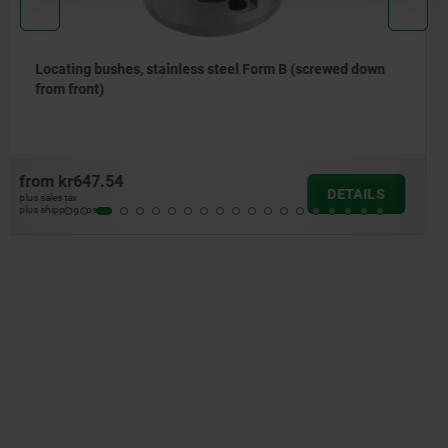
down
Centring bushes stainless steel
from
kr269.64
ILS
DET
plus sales tax
plus shipping costs