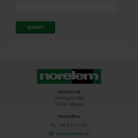
norelem AB
Wenngarn 443
193 91 Sigtuna
Head office
+46 8 14 15 00
info@norelem.se