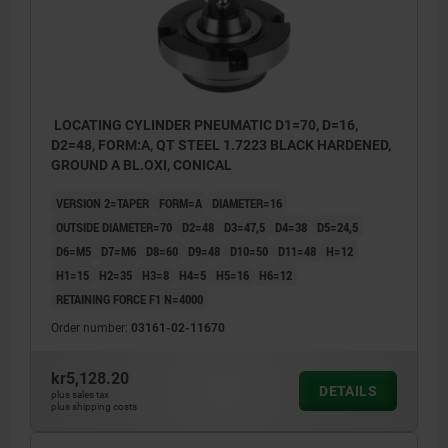
LOCATING CYLINDER PNEUMATIC D1=70, D=16,
D2=48, FORM:A, QT STEEL 1.7223 BLACK HARDENED,
GROUND A BL.OXI, CONICAL
VERSION 2=TAPER
FORM=A
DIAMETER=16
OUTSIDE DIAMETER=70
D2=48
D3=47,5
D4=38
D5=24,5
D6=M5
D7=M6
D8=60
D9=48
D10=50
D11=48
H=12
H1=15
H2=35
H3=8
H4=5
H5=16
H6=12
RETAINING FORCE F1 N=4000
Order number:
03161-02-11670
kr5,128.20
DETAILS
plus sales tax
plus shipping costs