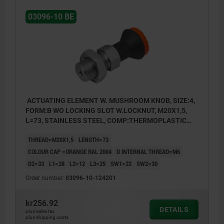
1) Indexing plunger
03096-10 BE
2) Bowden cable casing
3) Bowden cable
4) Adjusting screw
5) Actuating element
6) Screw nipple
ACTUATING ELEMENT W. MUSHROOM KNOB, SIZE:4,
FORM:B WO LOCKING SLOT W.LOCKNUT, M20X1,5,
7) Cover
L=73, STAINLESS STEEL, COMP:THERMOPLASTIC
BLACK GREY RAL7021, CAP:ORANGE RAL 2004
THREAD=M20X1,5
LENGTH=73
Form B: non-lockout type, with locknut
COLOUR CAP =ORANGE RAL 2004
D INTERNAL THREAD=M6
D2=33
L1=28
L2=12
L3=25
SW1=22
SW2=30
Order number:
03096-10-124201
kr256.92
DETAILS
plus sales tax
plus shipping costs