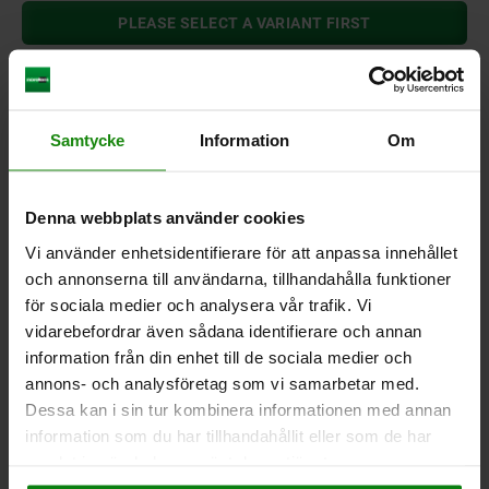
PLEASE SELECT A VARIANT FIRST
Samtycke
Information
Om
to the form overview
PRODUCT SELECTION
Denna webbplats använder cookies
Vi använder enhetsidentifierare för att anpassa innehållet
och annonserna till användarna, tillhandahålla funktioner
Narrow article selection
för sociala medier och analysera vår trafik. Vi
vidarebefordrar även sådana identifierare och annan
FILTER
information från din enhet till de sociala medier och
annons- och analysföretag som vi samarbetar med.
Dessa kan i sin tur kombinera informationen med annan
show / hide drawing
information som du har tillhandahållit eller som de har
samlat in när du har använt deras tjänster.
Impressum
|
Dataskydd
|
AGB