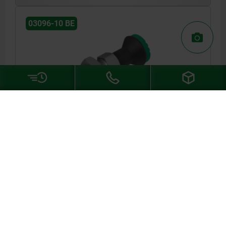
03096-10 BE
ACTUATING ELEMENT W. MUSHROOM KNOB, SIZE:4,
FORM:B WO LOCKING SLOT W.LOCKNUT, M20X1,5,
L=73, STAINLESS STEEL, COMP:THERMOPLASTIC
BLACK GREY RAL7021, CAP:GREEN RAL6032
THREAD=M20X1,5
LENGTH=73
COLOUR CAP =SIGNAL GREEN RAL6032
D INTERNAL THREAD=M6
D2=33
L1=28
L2=12
L3=25
SW1=22
SW2=30
Order number:
03096-10-124202
DETAILS