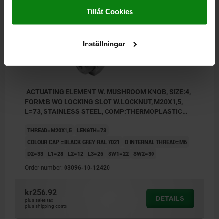
03096-10 BE
Tillåt Cookies
Inställningar
ACTUATING ELEMENT W. MUSHROOM KNOB, SIZE:4,
FORM:B WO LOCKING SLOT W.LOCKNUT, M20X1,5,
L=73, STAINLESS STEEL, COMP:THERMOPLASTIC
BLACK GREY RAL7021, CAP:BLACK GREY RAL7021
THREAD=M20X1,5
LENGTH=73
COLOUR CAP =BLACK GREY RAL 7021
D INTERNAL THREAD=M6
D2=33
L1=28
L2=12
L3=25
SW1=22
SW2=30
Order number:
03096-10-12420
kr256.92
DETAILS
plus sales tax
plus shipping costs