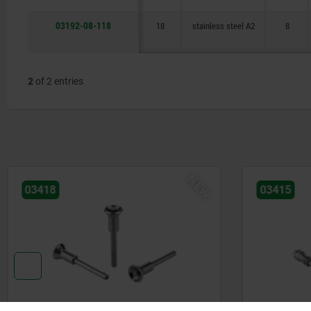
03192-08-118
18
stainless steel A2
8
2
of 2 entries
NEW
03418
03415
Ball lock pins with stainless steel
Ball lock 