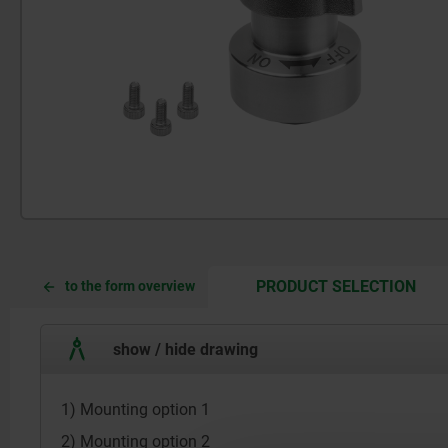
CUR
CUR
PRODUCT SELECTION
to the form overview
TAB:
TAB:
show / hide drawing
1) Mounting option 1
2) Mounting option 2