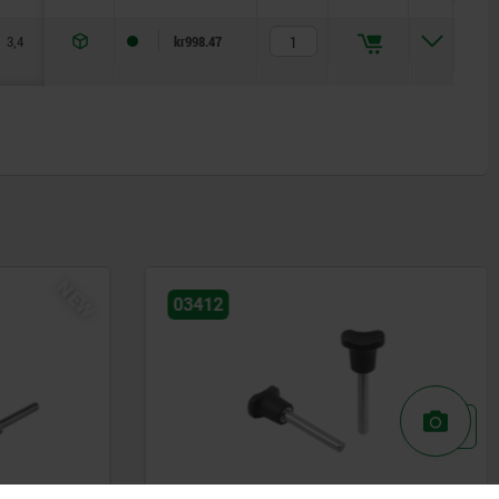
3,4
16
5,5
M3x5
6/9
6-20/9-
2,5
kr998.47
20
NEW
03412
s steel
Locking pins, stainless steel with