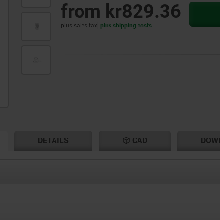
from
kr829.36
plus sales tax
plus shipping costs
RENT
RENT
DETAILS
CAD
DOW