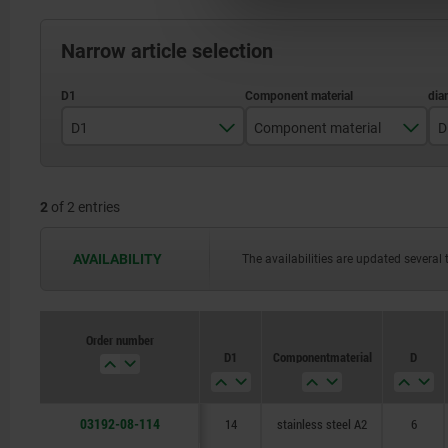
Narrow article selection
D1
Component material
D
14
stainless steel A2
2
of 2 entries
18
AVAILABILITY
The availabilities are updated several 
Order number
Order number
D1
D1
Component material
Component material
D
D
03192-08-114
14
18
14
stainless steel A2
stainless steel A2
stainless steel A2
6
8
6