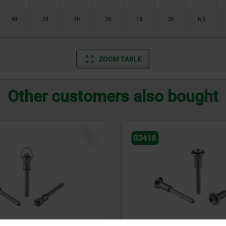
48
34
40
28
18
35
6,5
ZOOM TABLE
Other customers also bought
NEW
03418
pins with high shear
Ball lock pins with stainles