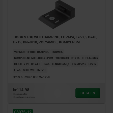
DOOR STOP, WITH DAMPING, FORM:A, L=53,5, B=40,
H=19, BN=8/10, POLYAMIDE, KOMP:EPDM
VERSION 1=WITH DAMPING
FORM=A
COMPONENT MATERIAL=EPDM
WIDTH=40
B1=15
THREAD=M5
HEIGHT=19
H1=4,5
H2=5
LENGTH=53,5
L1=20/22,5
L2=12
L3=5
SLOT WIDTH=8/10
Order number:
03075-12-0
kr114.98
DETAILS
plus sales tax
plus shipping costs
03075-12