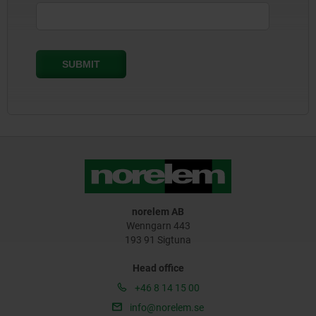
norelem AB
Wenngarn 443
193 91 Sigtuna
Head office
+46 8 14 15 00
info@norelem.se