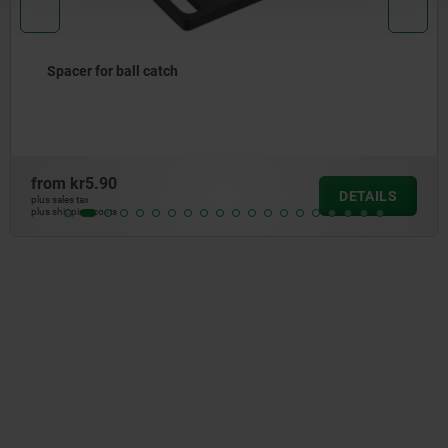
r for ball catch
Mag
r5.90
from
DETAILS
ax
plus sale
ng costs
plus shi