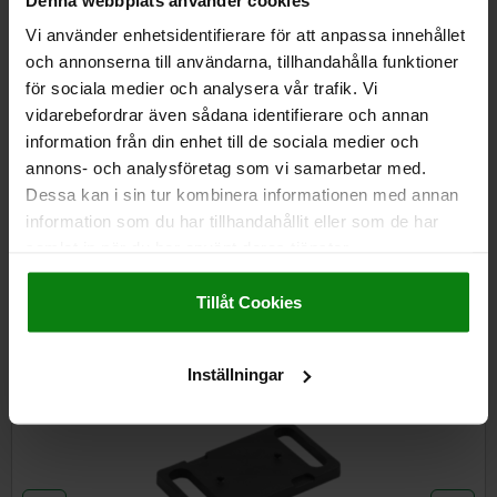
DETAILS
plus sales tax
plus shipping costs
Vi använder enhetsidentifierare för att anpassa innehållet
och annonserna till användarna, tillhandahålla funktioner
för sociala medier och analysera vår trafik. Vi
DETAILS
vidarebefordrar även sådana identifierare och annan
information från din enhet till de sociala medier och
annons- och analysföretag som vi samarbetar med.
CAD
Dessa kan i sin tur kombinera informationen med annan
information som du har tillhandahållit eller som de har
DOWNLOADS
samlat in när du har använt deras tjänster.
Impressum
|
Dataskydd
|
AGB
Other customers also bought
Tillåt Cookies
Inställningar
-10
0307