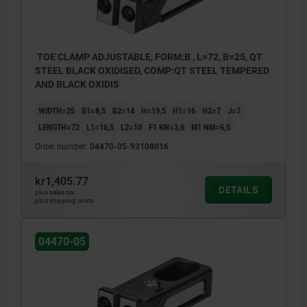
TOE CLAMP ADJUSTABLE, FORM:B , L=72, B=25, QT
STEEL BLACK OXIDISED, COMP:QT STEEL TEMPERED
AND BLACK OXIDIS
WIDTH=25
B1=8,5
B2=14
H=19,5
H1=16
H2=7
J=7
LENGTH=72
L1=16,5
L2=10
F1 KN=3,6
M1 NM=6,5
Order number:
04470-05-93108016
kr1,405.77
DETAILS
plus sales tax
plus shipping costs
04470-05