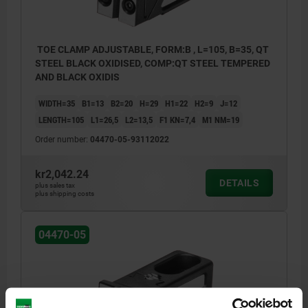
TOE CLAMP ADJUSTABLE, FORM:B , L=105, B=35, QT
STEEL BLACK OXIDISED, COMP:QT STEEL TEMPERED
AND BLACK OXIDIS
WIDTH=35
B1=13
B2=20
H=29
H1=22
H2=9
J=12
LENGTH=105
L1=26,5
L2=13,5
F1 KN=7,4
M1 NM=19
Order number:
04470-05-93112022
kr2,042.24
DETAILS
plus sales tax
plus shipping costs
04470-05