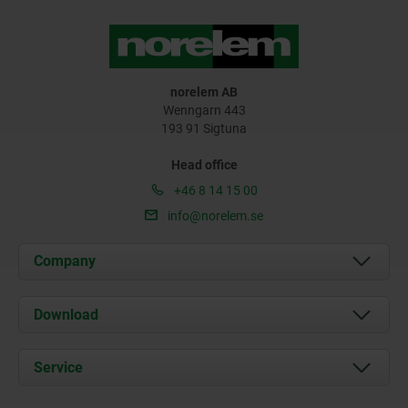
norelem AB
Wenngarn 443
193 91 Sigtuna
Head office
+46 8 14 15 00
info@norelem.se
Company
About us
Download
News
Documents
Service
Contact