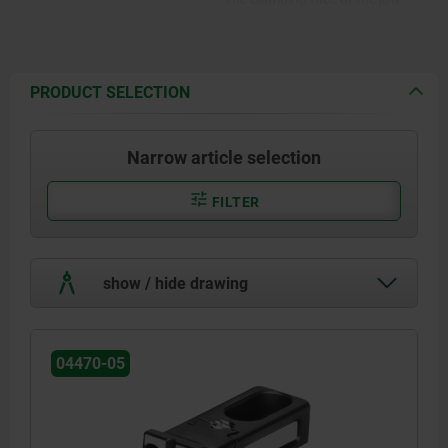
plate is ground.
PRODUCT SELECTION
Narrow article selection
FILTER
show / hide drawing
04470-05