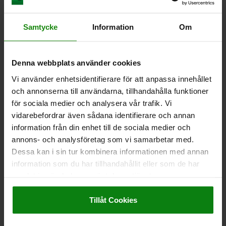
Samtycke
Information
Om
TOE CLAMP ADJUSTABLE, FORM:B , L=137, B=40, QT
STEEL BLACK OXIDISED, COMP:QT STEEL TEMPERED
AND BLACK OXIDIS
Denna webbplats använder cookies
WIDTH=40
B1=17
B2=26
H=39
H1=30
H2=13
J=14
Vi använder enhetsidentifierare för att anpassa innehållet
LENGTH=137
L1=30
L2=17,5
F1 KN=11,7
M1 NM=32
och annonserna till användarna, tillhandahålla funktioner
Order number:
04470-05-93116030
för sociala medier och analysera vår trafik. Vi
vidarebefordrar även sådana identifierare och annan
kr2,951.12
information från din enhet till de sociala medier och
DETAILS
plus sales tax
plus shipping costs
annons- och analysföretag som vi samarbetar med.
Dessa kan i sin tur kombinera informationen med annan
information som du har tillhandahållit eller som de har
samlat in när du har använt deras tjänster.
DETAILS
Impressum
|
Dataskydd
|
AGB
Tillåt Cookies
CAD