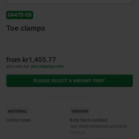
04470-05
Toe clamps
from
kr1,405.77
plus sales tax
plus shipping costs
PLEASE SELECT A VARIANT FIRST
MATERIAL
VERSION
Carbon steel.
Body black oxidised.
Jaw plate tempered and black
oxidised.
The clamping face of the jaw