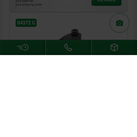
plus sales tax
plus shipping costs
04372 C
HOOK CLAMP WITH GROUND SHANK, FORM:C,
M16X85, R=50, D=32, QT STEEL BLACK OXIDISED
R=50
F MAX. KN =31
DIAMETER=32
FORM=C
D1=36
D2=M12
HEIGHT=101
H1=75
H2=39
H3=15
H4=16
H5 MAX. CLAMPING RANGE=15
B=22
L=38
SOCKET HEAD SCREW DIN 912=M16X85
TIGHTENING TORQUE MAX. NM=150
Order number:
04372-316150