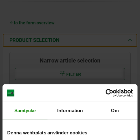
to the form overview
PRODUCT SELECTION
Narrow article selection
FILTER
show / hide drawing
Samtycke
Information
Om
04372 C
Denna webbplats använder cookies