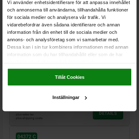
Vi använder enhetsidentifierare för att anpassa innehållet
och annonserna till användarna, tillhandahålla funktioner
för sociala medier och analysera vår trafik. Vi
vidarebefordrar även sådana identifierare och annan
information från din enhet till de sociala medier och
HOOK CLAMP WITH GROUND SHANK, FORM:C,
annons- och analysföretag som vi samarbetar med.
M12X80, R=40, D=25, QT STEEL BLACK OXIDISED
Dessa kan i sin tur kombinera informationen med annan
information som du har tillhandahållit eller som de har
R=40
F MAX. KN =18
DIAMETER=25
FORM=C
D1=32
samlat in när du har använt deras tjänster.
D2=M12
HEIGHT=92
H1=66
H2=39
H3=11
H4=10
Impressum
|
Dataskydd
|
AGB
H5 MAX. CLAMPING RANGE=15
B=18
L=31
Tillåt Cookies
SOCKET HEAD SCREW DIN 912=M12X80
TIGHTENING TORQUE MAX. NM=60
Order number:
04372-312140
Inställningar
kr707.73
DETAILS
plus sales tax
plus shipping costs
04372 C