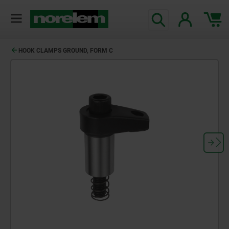
text.skipToContent
text.skipToNavigation
HOOK CLAMPS GROUND, FORM C