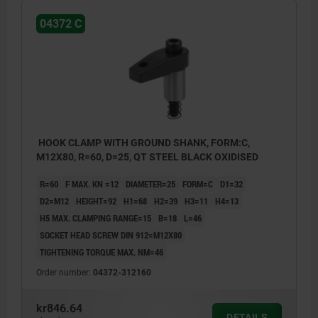
04372 C
HOOK CLAMP WITH GROUND SHANK, FORM:C,
M12X80, R=60, D=25, QT STEEL BLACK OXIDISED
R=60
F MAX. KN =12
DIAMETER=25
FORM=C
D1=32
D2=M12
HEIGHT=92
H1=68
H2=39
H3=11
H4=13
H5 MAX. CLAMPING RANGE=15
B=18
L=46
SOCKET HEAD SCREW DIN 912=M12X80
TIGHTENING TORQUE MAX. NM=46
Order number:
04372-312160
kr846.64
DETAILS