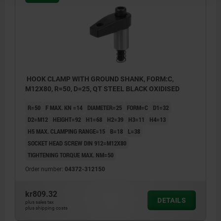
HOOK CLAMP WITH GROUND SHANK, FORM:C,
M12X80, R=50, D=25, QT STEEL BLACK OXIDISED
R=50
F MAX. KN =14
DIAMETER=25
FORM=C
D1=32
D2=M12
HEIGHT=92
H1=68
H2=39
H3=11
H4=13
H5 MAX. CLAMPING RANGE=15
B=18
L=38
SOCKET HEAD SCREW DIN 912=M12X80
TIGHTENING TORQUE MAX. NM=50
Order number:
04372-312150
kr809.32
DETAILS
plus sales tax
plus shipping costs